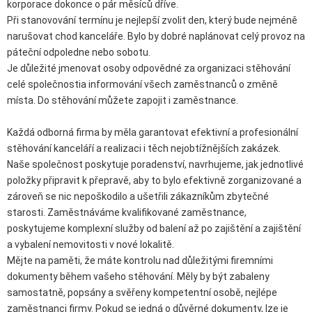
korporace dokonce o pár měsíců dříve.
Při stanovování termínu je nejlepší zvolit den, který bude nejméně
narušovat chod kanceláře. Bylo by dobré naplánovat celý provoz na
páteční odpoledne nebo sobotu.
Je důležité jmenovat osoby odpovědné za organizaci stěhování
celé společnostia informování všech zaměstnanců o změně
místa. Do stěhování můžete zapojit i zaměstnance.
Každá odborná firma by měla garantovat efektivní a profesionální
stěhování kanceláří a realizaci i těch nejobtížnějších zakázek.
Naše společnost poskytuje poradenství, navrhujeme, jak jednotlivé
položky připravit k přepravě, aby to bylo efektivně zorganizované a
zároveň se nic nepoškodilo a ušetřili zákazníkům zbytečné
starosti. Zaměstnáváme kvalifikované zaměstnance,
poskytujeme komplexní služby od balení až po zajištění a zajištění
a vybalení nemovitosti v nové lokalitě.
Mějte na paměti, že máte kontrolu nad důležitými firemními
dokumenty během vašeho stěhování. Měly by být zabaleny
samostatně, popsány a svěřeny kompetentní osobě, nejlépe
zaměstnanci firmy. Pokud se jedná o důvěrné dokumenty, lze je