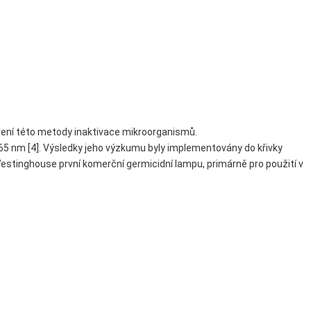
živení této metody inaktivace mikroorganismů.
 265 nm [4]. Výsledky jeho výzkumu byly implementovány do křivky
l Westinghouse první komerční germicidní lampu, primárně pro použití v