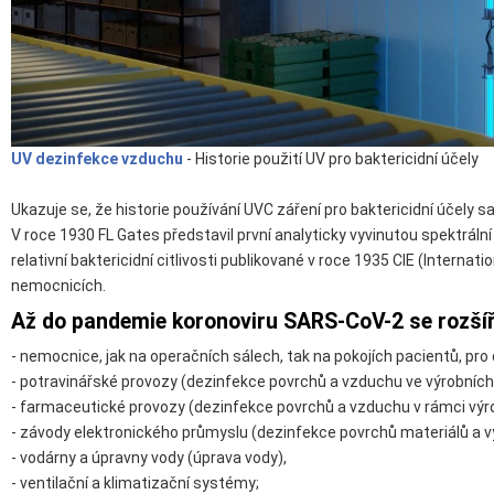
UV dezinfekce vzduchu
- Historie použití UV pro baktericidní účely
Ukazuje se, že historie používání UVC záření pro baktericidní účely 
V roce 1930 FL Gates představil první analyticky vyvinutou spektráln
relativní baktericidní citlivosti publikované v roce 1935 CIE (Intern
nemocnicích.
Až do pandemie koronoviru SARS-CoV-2 se rozšíř
- nemocnice, jak na operačních sálech, tak na pokojích pacientů, pro
- potravinářské provozy (dezinfekce povrchů a vzduchu ve výrobních 
- farmaceutické provozy (dezinfekce povrchů a vzduchu v rámci výrob
- závody elektronického průmyslu (dezinfekce povrchů materiálů a vý
- vodárny a úpravny vody (úprava vody),
- ventilační a klimatizační systémy;