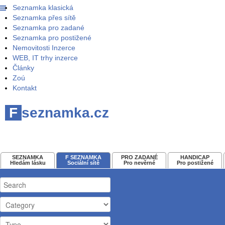
Seznamka klasická
Seznamka přes sítě
Seznamka pro zadané
Seznamka pro postižené
Nemovitosti Inzerce
WEB, IT trhy inzerce
Články
Zoú
Kontakt
F
seznamka.cz
SEZNAMKA
F SEZNAMKA
PRO ZADANÉ
HANDICAP
Hledám lásku
Sociální sítě
Pro nevěrné
Pro postižené