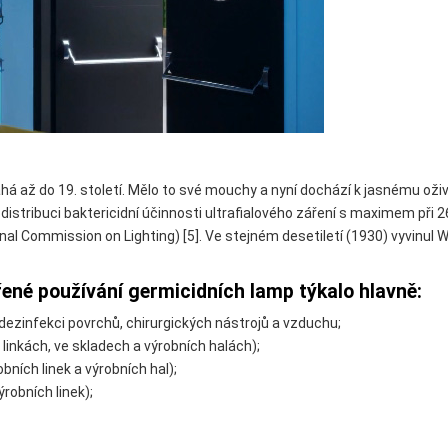
sahá až do 19. století. Mělo to své mouchy a nyní dochází k jasnému o
í distribuci baktericidní účinnosti ultrafialového záření s maximem při
ational Commission on Lighting) [5]. Ve stejném desetiletí (1930) vyvinu
ené používání germicidních lamp týkalo hlavně:
 dezinfekci povrchů, chirurgických nástrojů a vzduchu;
linkách, ve skladech a výrobních halách);
ních linek a výrobních hal);
robních linek);