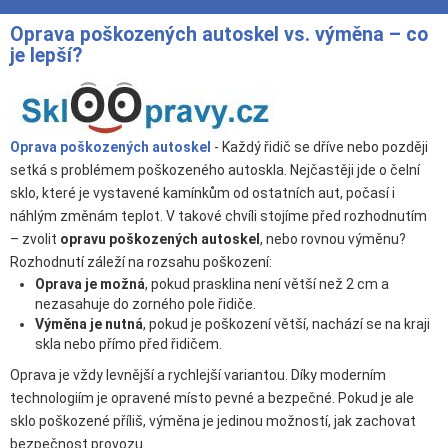
Oprava poškozených autoskel vs. výměna – co
je lepší?
Oprava poškozených autoskel
- Každý řidič se dříve nebo později
setká s problémem poškozeného autoskla. Nejčastěji jde o čelní
sklo, které je vystavené kamínkům od ostatních aut, počasí i
náhlým změnám teplot. V takové chvíli stojíme před rozhodnutím
– zvolit
opravu poškozených autoskel
, nebo rovnou výměnu?
Rozhodnutí záleží na rozsahu poškození:
Oprava je možná
, pokud prasklina není větší než 2 cm a
nezasahuje do zorného pole řidiče.
Výměna je nutná
, pokud je poškození větší, nachází se na kraji
skla nebo přímo před řidičem.
Oprava je vždy levnější a rychlejší variantou. Díky moderním
technologiím je opravené místo pevné a bezpečné. Pokud je ale
sklo poškozené příliš, výměna je jedinou možností, jak zachovat
bezpečnost provozu.